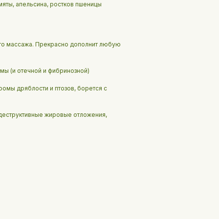
мяты, апельсина, ростков пшеницы
го массажа. Прекрасно дополнит любую
мы (и отечной и фибринозной)
омы дряблости и птозов, борется с
деструктивные жировые отложения,