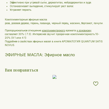
Эффективно при угревой сыпи, дерматитах, нейродермитах и зуде.
Останавливает выпадение, стимулирует рост волос
Устраняет перхоть.
Комплиментарные эфирные масла:
роза, розовое дерево, герань, лаванда, черный перец, жасмин, бергамот, пачули.
Пропорциональное отношение
комплиментарного
аромата
к основному
составляет 30% ( 7:3). Интереснее звучит прозрачная комплиментарность 10-
20% (9:1 или 4:1)
Подробнее о свойствах эфирных масел в книге АРОМАЛОГИЯ QUANTUM SATIS
NOVUS.
ЭФИРНЫЕ МАСЛА: Эфирное масло
Вам понравиться