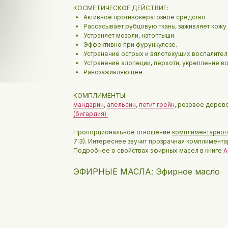
КОСМЕТИЧЕСКОЕ ДЕЙСТВИЕ:
Активное противокератозное средство
Рассасывает рубцовую ткань, заживляет кожу
Устраняет мозоли, натоптыши.
Эффективно при фурункулезе.
Устранение острых и вялотекущих воспалител
Устранение алопеции, перхоти, укрепление во
Ранозаживляющее
КОМПЛИМЕНТЫ:
мандарин
,
апельсин
,
петит грейн
, розовое дерево
(бигардия).
Пропорциональное отношение
комплиментарног
7:3). Интереснее звучит прозрачная комплиментарн
Подробнее о свойствах эфирных масел в книге
А
ЭФИРНЫЕ МАСЛА: Эфирное масло