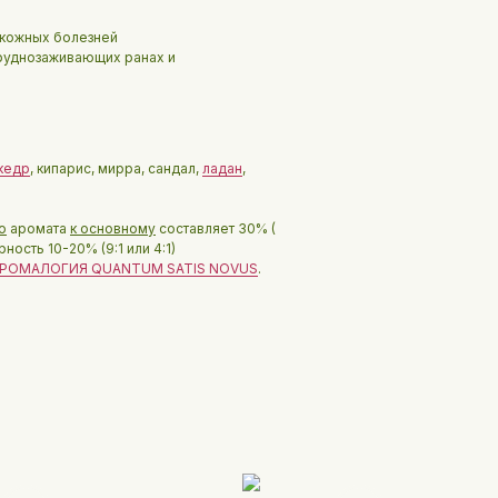
 кожных болезней
руднозаживающих ранах и
кедр
, кипарис, мирра, сандал,
ладан
,
о
аромата
к основному
составляет 30% (
ость 10-20% (9:1 или 4:1)
РОМАЛОГИЯ QUANTUM SATIS NOVUS
.