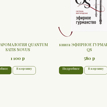
а АРОМАЛОГИЯ QUANTUM
книга ЭФИРНОЕ ГУРМ
SATIS NOVUS
QS
р
р
1 100
580
обнее
В корзину
Подробнее
В корзину