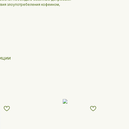
твия злоупотребеления кофеином,
иции