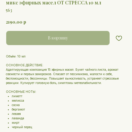
микс эфирных масел ОТ СТРЕССА 10 мл
563
2190,00
р
В корзину
Объём: 10 мл
ОСНОВНОЕ ДЕЙСТВИЕ:
Адаптирующая композиция 15 эфирных масел. Букет чайного листа, аромат
свежести и первых заморозков. Спасает от пессимизма, жалости к себе,
беспомощности, бессонницы. Повышает выносливость, устраняет стрессовые
реакции. Купирует головную боль, симптомы метеолабильности.
ОСНОВНЫЕ НОТЫ:
лиметт
мелисса
сосна
бергамот
левзея
лаванда
мирт
черный перец