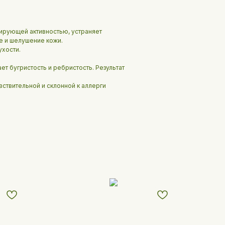
ирующей активностью, устраняет
е и шелушение кожи.
ухости.
ет бугристость и ребристость. Результат
вствительной и склонной к аллерги