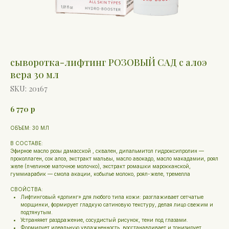
сыворотка-лифтинг РОЗОВЫЙ САД с алоэ
вера 30 мл
SKU:
20167
6 770
р
ОБЪЕМ: 30 МЛ
В СОСТАВЕ:
Эфирное масло розы дамасской , сквален, дипальмитол гидроксипролин —
проколлаген, сок алоэ, экстракт мальвы, масло авокадо, масло макадамии, роял
желе (пчелиное маточное молочко), экстракт ромашки марокканской,
гуммиарабик — смола акации, кобылье молоко, роял-желе, тремелла
СВОЙСТВА:
Лифтинговый «допинг» для любого типа кожи: разглаживает сетчатые
морщинки, формирует гладкую сатиновую текстуру, делая лицо свежим и
подтянутым.
Устраняяет раздражение, сосудистый рисунок, тени под глазами.
Формирует идеальную увлажненность, восстанавливает и тонизирует