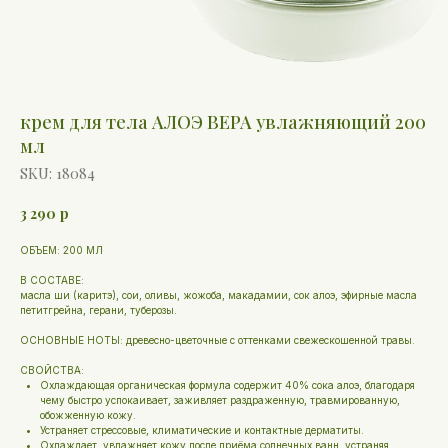
крем для тела АЛОЭ ВЕРА увлажняющий 200
мл
SKU:
18084
3 290
р
ОБЪЕМ: 200 МЛ
В СОСТАВЕ:
масла ши (каритэ), сои, оливы, жожоба, макадамии, сок алоэ, эфирные масла
петитгрейна, герани, туберозы.
ОСНОВНЫЕ НОТЫ: древесно-цветочные с оттенками свежескошенной травы.
СВОЙСТВА:
Охлаждающая органическая формула содержит 40% сока алоэ, благодаря
чему быстро успокаивает, заживляет раздраженную, травмированную,
обожженную кожу.
Устраняет стрессовые, климатические и контактные дерматиты.
Охлаждает, увлажняет кожу после приёма солнечных ванн, устраняя