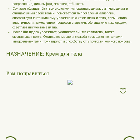
покраснение, дискомфорт, жжение, отёчность.
Сок алоэ обладает бактерицидными, успокаивающими, смягчающими и
очищающими свойствами, помогает снять проявления аллергии,
способствует интенсивному увлажнению кожи лица и тела, повышению
эластичности, замедлению процессов старения, обогащению кислородом,
осветляет пигментные пятна.
Масло Ши щедро увлажняет, усиливает синтез коллагена, также
омолаживая кожу. Оливковое масло и жожоба насыщают полезными
микроэлементами, тонизируют и способствуют упругости кожного покрова.
НАЗНАЧЕНИЕ: Крем для тела
Вам понравиться